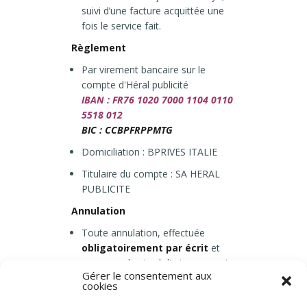
suivi d’une facture acquittée une
fois le service fait.
Règlement
Par virement bancaire sur le
compte d'Héral publicité
IBAN : FR76 1020 7000 1104 0110
5518 012
BIC : CCBPFRPPMTG
Domiciliation : BPRIVES ITALIE
Titulaire du compte : SA HERAL
PUBLICITE
Annulation
Toute annulation, effectuée
obligatoirement par écrit
et
reçue au plus tard dix jours avant
Gérer le consentement aux
le début de la
cookies
formation
(19/05/2026),
donnera