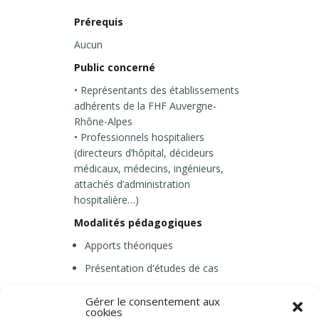
Prérequis
Aucun
Public concerné
• Représentants des établissements
adhérents de la FHF Auvergne-
Rhône-Alpes
• Professionnels hospitaliers
(directeurs d’hôpital, décideurs
médicaux, médecins, ingénieurs,
attachés d’administration
hospitalière…)
Modalités pédagogiques
Apports théoriques
Présentation d'études de cas
Tables rondes interactives
Gérer le consentement aux
cookies
Sessions de questions-réponses